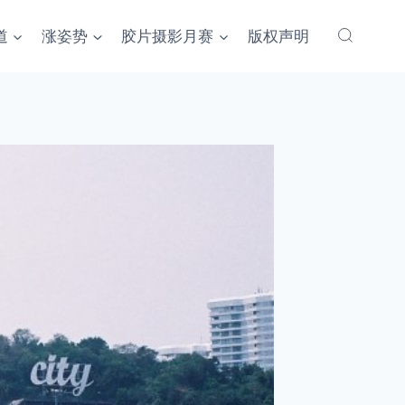
道
涨姿势
胶片摄影月赛
版权声明