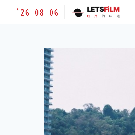
跳
胶
LETS
FiLM
'26 08 06
到
片
胶
片
的
味
道
内
的
容
味
道
LETSFILM