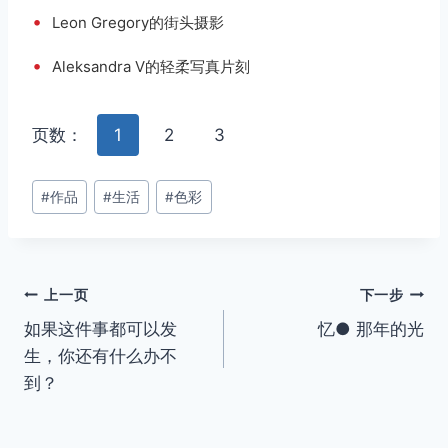
•
Leon Gregory的街头摄影
•
Aleksandra V的轻柔写真片刻
页数：
1
2
3
文
#
作品
#
生活
#
色彩
章
标
签：
文
上一页
下一步
如果这件事都可以发
忆● 那年的光
章
生，你还有什么办不
导
到？
航