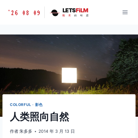
跳
胶
LETS
FiLM
'26 08 09
到
胶
片
的
味
道
片
内
的
容
味
道
LETSFILM
COLORFUL · 影色
人类照向自然
作者
朱多多
2014 年 3 月 13 日