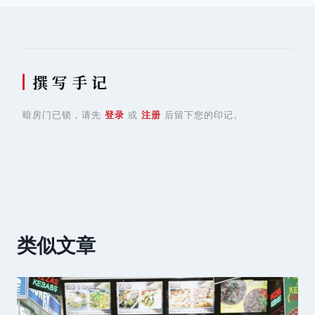
撰 写 手 记
暗房门已锁，请先
登录
或
注册
后留下您的印记。
类似文章