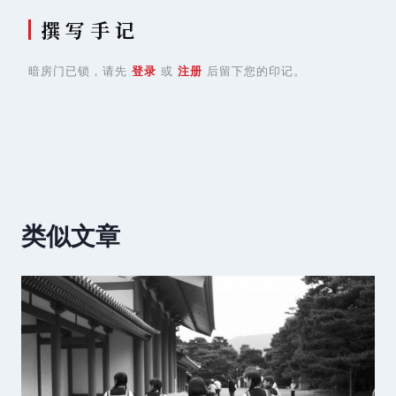
撰 写 手 记
暗房门已锁，请先
登录
或
注册
后留下您的印记。
类似文章