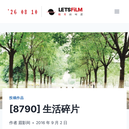
跳
胶
LETS
FiLM
'26 08 10
到
胶
片
的
味
道
片
内
的
容
味
道
LETSFILM
投稿作品
[8790] 生活碎片
作者
眉影间
2016 年 9 月 2 日