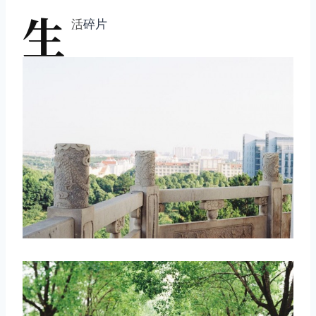
生
活
碎片