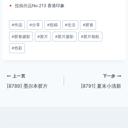
•
投稿
作品
No.213 香港印象
文
#
作品
#
分享
#
投稿
#
生活
#
胶卷
章
#
胶卷摄影
#
胶片
#
胶片摄影
#
胶片相机
标
签：
#
色彩
文
上一页
下一步
[8789] 墨尔本胶片
[8791] 夏末小清新
章
导
航