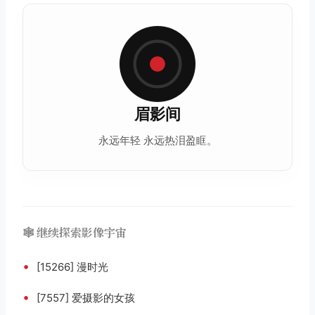
眉影间
永远年轻 永远热泪盈眶。
🕸️ 继续探索影像宇宙
•
[15266] 漫时光
•
[7557] 爱摄影的女孩