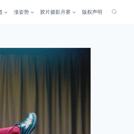
道
涨姿势
胶片摄影月赛
版权声明