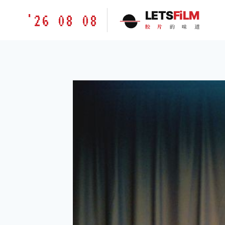
跳
胶
LETS
FiLM
'26 08 08
到
片
胶
片
的
味
道
内
的
容
味
道
LETSFILM