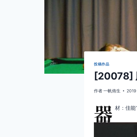
投稿作品
[20078
作者
一帆侑生
2019
器
材：佳能