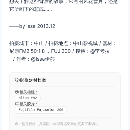
想去了解这些背后的故事，它有的风花雪月，还是
它所剩下的悲戚……
——by Issa 2013.12
拍摄城市：中山 / 拍摄地点：中山影视城 / 器材：
尼康FM2 50:1.8 ，FUJI200 / 模特：@李考拉
_ / 作者：@Issa伊莎
影像器材档案
📷 相关相机：
Nikon FM2
🎞️ 相关
胶片
：
Fujifilm Fujicolor 200
点击型号标签，探索同一物理容器记录的更多宇宙切片。