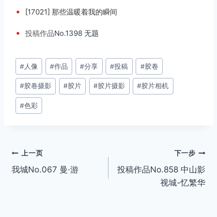
•
[17021] 那些温暖着我的瞬间
•
投稿
作品
No.1398 无题
文
#
人像
#
作品
#
分享
#
投稿
#
胶卷
章
#
胶卷摄影
#
胶片
#
胶片摄影
#
胶片相机
标
签：
#
色彩
文
上一页
下一步
我城No.067 曼·游
投稿作品No.858 中山影
章
视城-忆繁华
导
航