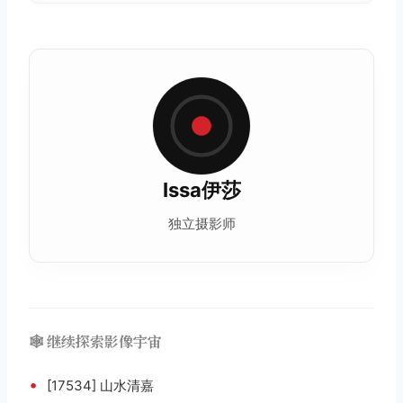
Issa伊莎
独立摄影师
🕸️ 继续探索影像宇宙
•
[17534] 山水清嘉