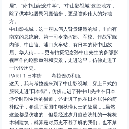
居”、“孙中山纪念中学”、“中山影视城”这些地方，
除了供本地居民闲庭信步，更是瞻仰伟人的好地
方。
中山影视城，这一座以伟人背景建造的城，里面有
南京的总统府、第一司令指挥部、军校、作战军舰
内部、中山陵、浦口火车站、有日本的孙中山故
居、华人街……..更有拍摄纪念孙中山先生的多部影
视巨作的剧照重温和实景，走进这里，仿佛走进了
一段段历史。
PART 1 日本街——考拉酱の和服
这天，我与考拉酱来到了中山影视城，穿上日式的
服装走进“日本街”，仿佛走进了孙中山先生在日本
游学时期生活的街道，还走进了他在日本居住的简
朴院子，参观了爱国巾帼秋瑾女士的故居……虽然
这些都是仿建的，但是经过岁月痕迹洗礼的一栋栋
木制建筑，就算是对历史不甚了解的我们，也不禁