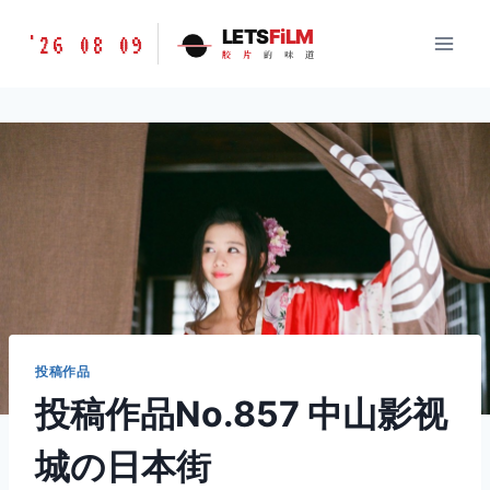
跳
胶
LETS
FiLM
'26 08 09
到
胶
片
的
味
道
片
内
的
容
味
道
LETSFILM
投稿作品
投稿作品No.857 中山影视
城の日本街