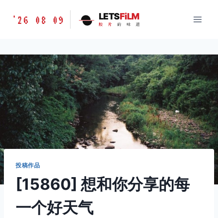
跳
胶
LETS
FiLM
'26 08 09
到
胶
片
的
味
道
片
内
的
容
味
道
LETSFILM
投稿作品
[15860] 想和你分享的每
一个好天气