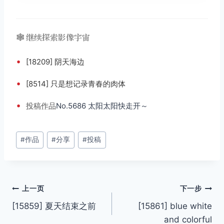
🕸️ 继续探索影像宇宙
•
[18209] 阴天海边
•
[8514] 只是想记录青春的肉体
•
投稿
作品
No.5686 太阳太阳快走开～
文
#
作品
#
分享
#
投稿
章
标
签：
文
上一页
下一步
[15859] 夏天结束之前
[15861] blue white
章
and colorful