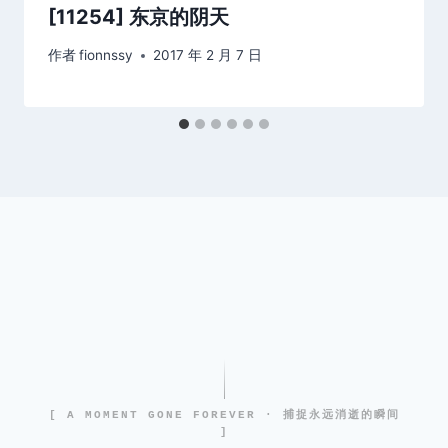
[11254] 东京的阴天
作者
fionnssy
2017 年 2 月 7 日
[ A MOMENT GONE FOREVER · 捕捉永远消逝的瞬间
]