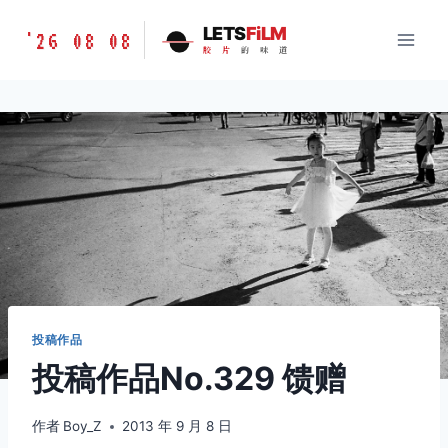
跳
胶
LETS
FiLM
'26 08 08
到
胶
片
的
味
道
片
内
的
容
味
道
LETSFILM
投稿作品
投稿作品No.329 馈赠
作者
Boy_Z
2013 年 9 月 8 日