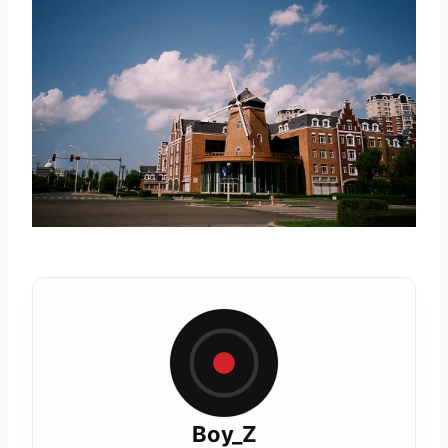
取消
搜索
Boy_Z