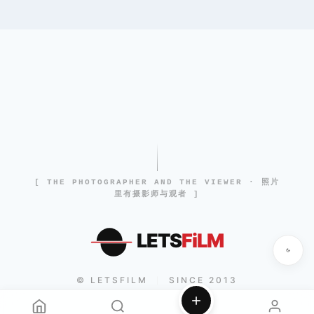
[ THE PHOTOGRAPHER AND THE VIEWER · 照片
里有摄影师与观者 ]
LETS
FiLM
© LETSFILM
SINCE 2013
|