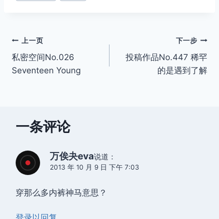
文
上一页
下一步
私密空间No.026
投稿作品No.447 稀罕
章
Seventeen Young
的是遇到了解
导
航
一条评论
万俟夬eva
说道：
2013 年 10 月 9 日 下午 7:03
穿那么多内裤神马意思？
登录以回复