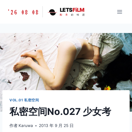
跳
胶
LETS
FiLM
'26 08 08
到
胶
片
的
味
道
片
内
的
容
味
道
LETSFILM
VOL.01 私密空间
私密空间No.027 少女考
作者
Karuwa
2013 年 9 月 25 日