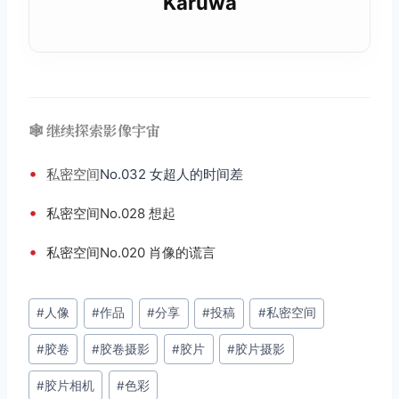
Karuwa
🕸️ 继续探索影像宇宙
•
私密空间
No.032 女超人的时间差
•
私密空间No.028 想起
•
私密空间No.020 肖像的谎言
文
#
人像
#
作品
#
分享
#
投稿
#
私密空间
章
#
胶卷
#
胶卷摄影
#
胶片
#
胶片摄影
标
签：
#
胶片相机
#
色彩