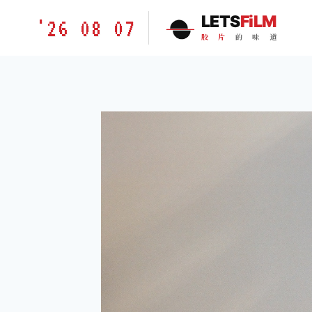
跳
胶
LETS
FiLM
'26 08 07
到
片
胶
片
的
味
道
内
的
容
味
道
LETSFILM