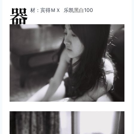
器
材：宾得ＭＸ 乐凯
黑白
100