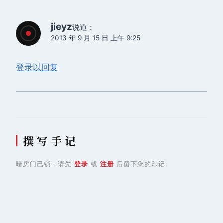
jieyz
说道：
2013 年 9 月 15 日 上午 9:25
登录以回复
撰 写 手 记
暗房门已锁，请先
登录
或
注册
后留下您的印记。