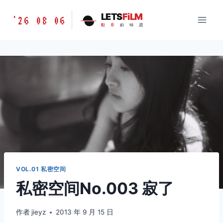
跳
胶
LETS
FiLM
'26 08 06
到
胶
片
的
味
道
片
内
的
容
味
道
LETSFILM
VOL.01 私密空间
私密空间No.003 寂了
作者
jieyz
2013 年 9 月 15 日