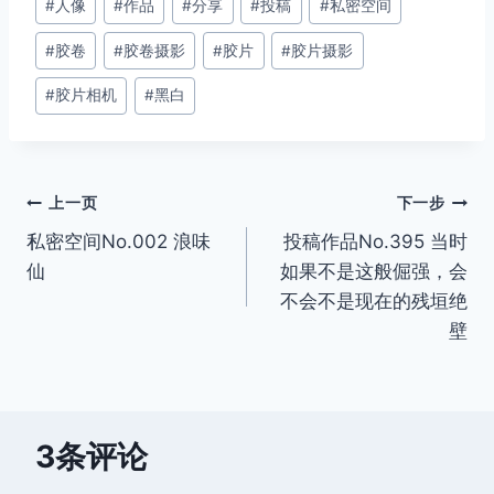
#
人像
#
作品
#
分享
#
投稿
#
私密空间
章
#
胶卷
#
胶卷摄影
#
胶片
#
胶片摄影
标
签：
#
胶片相机
#
黑白
文
上一页
下一步
私密空间No.002 浪味
投稿作品No.395 当时
章
仙
如果不是这般倔强，会
导
不会不是现在的残垣绝
壁
航
3条评论