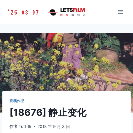
跳
胶
LETS
FiLM
'26 08 07
到
胶
片
的
味
道
片
内
的
容
味
道
LETSFILM
投稿作品
[18676] 静止变化
作者
Tutti鱼
2018 年 9 月 3 日