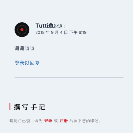
Tutti鱼
说道：
2018 年 9 月 4 日 下午 6:19
谢谢嘻嘻
登录以回复
撰 写 手 记
暗房门已锁，请先
登录
或
注册
后留下您的印记。