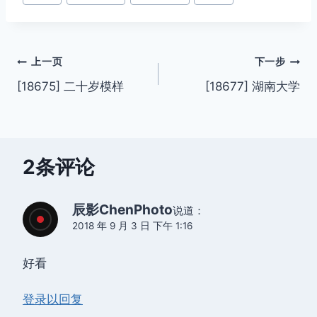
签：
文
上一页
下一步
[18675] 二十岁模样
[18677] 湖南大学
章
导
航
2条评论
辰影ChenPhoto
说道：
2018 年 9 月 3 日 下午 1:16
好看
登录以回复