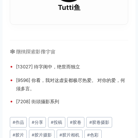
Tutti鱼
🕸️ 继续探索影像宇宙
•
[13027] 待字闺中，绝世而独立
•
[9596] 你看，我对这虚妄都极尽热爱。 对你的爱，何
须多言。
•
[7208] 街頭攝影系列
文
#
作品
#
分享
#
投稿
#
胶卷
#
胶卷摄影
章
#
胶片
#
胶片摄影
#
胶片相机
#
色彩
标