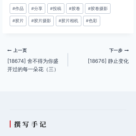
文
#
作品
#
分享
#
投稿
#
胶卷
#
胶卷摄影
章
#
胶片
#
胶片摄影
#
胶片相机
#
色彩
标
签：
文
上一页
下一步
[18674] 舍不得为你盛
[18676] 静止变化
章
开过的每一朵花（三）
导
航
撰 写 手 记