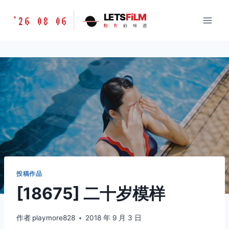
跳
胶
LETS
FiLM
'26 08 06
到
胶
片
的
味
道
片
内
的
容
味
道
LETSFILM
投稿作品
[18675] 二十岁模样
作者
playmore828
2018 年 9 月 3 日