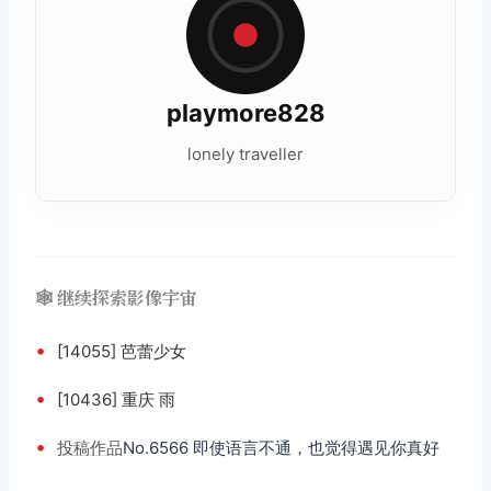
playmore828
lonely traveller
🕸️ 继续探索影像宇宙
•
[14055] 芭蕾少女
•
[10436] 重庆 雨
•
投稿
作品
No.6566 即使语言不通，也觉得遇见你真好