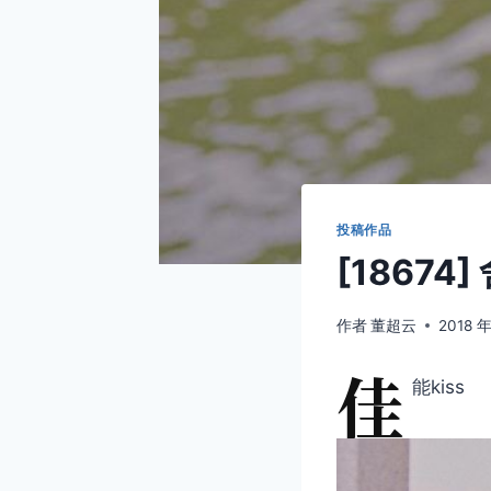
投稿作品
[1867
作者
董超云
2018 年
佳
能kiss