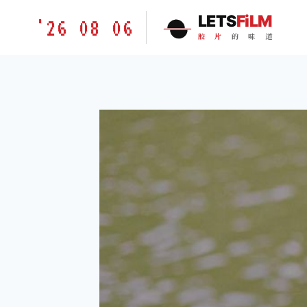
跳
胶
LETS
FiLM
'26 08 06
到
片
胶
片
的
味
道
内
的
容
味
道
LETSFILM