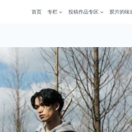
首页
专栏
投稿作品专区
胶片的味