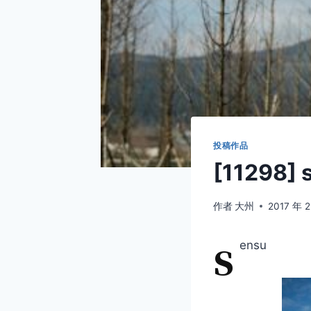
投稿作品
[11298] 
作者
大州
2017 年 
s
ensu