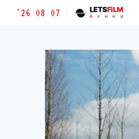
跳
胶
LETS
FiLM
'26 08 07
到
片
胶
片
的
味
道
内
的
容
味
道
LETSFILM