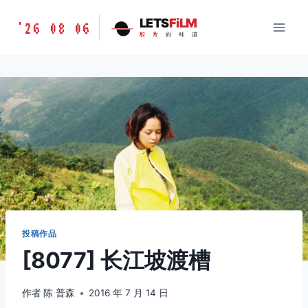
跳
胶
LETS
FiLM
'26 08 06
到
胶
片
的
味
道
片
内
的
容
味
道
LETSFILM
投稿作品
[8077] 长江坡渡槽
作者
陈 普森
2016 年 7 月 14 日