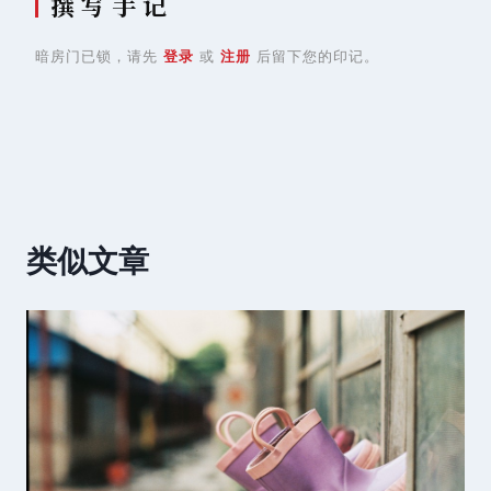
撰 写 手 记
暗房门已锁，请先
登录
或
注册
后留下您的印记。
类似文章