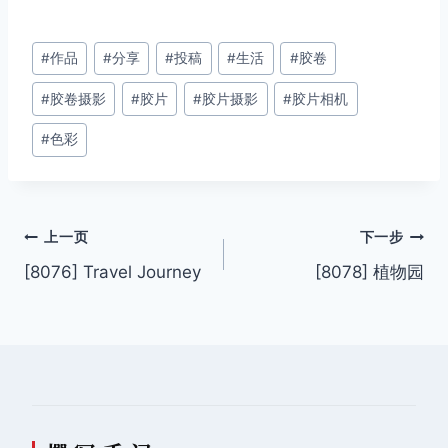
文
#
作品
#
分享
#
投稿
#
生活
#
胶卷
章
#
胶卷摄影
#
胶片
#
胶片摄影
#
胶片相机
标
签：
#
色彩
文
上一页
下一步
[8076] Travel Journey
[8078] 植物园
章
导
航