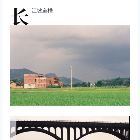
长
江坡道槽