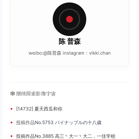
陈 普森
weibo:@陈普森 instagram：vikki.chan
🕸️ 继续探索影像宇宙
•
[14732] 夏天西瓜和你
•
投稿
作品
No.5753 パイナップルの十八歳
•
投稿作品No.3885 高三丶大一丶大二，一佳学校