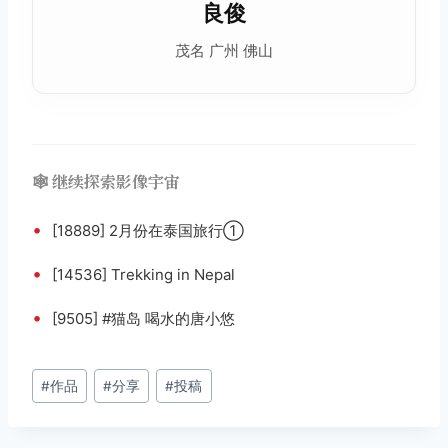
良俊
茂名 广州 佛山
🕸️ 继续探索影像宇宙
•
[18889] 2月份在泰国旅行①
•
[14536] Trekking in Nepal
•
[9505] #猫岛 喝水的唐小悠
文
#
作品
#
分享
#
投稿
章
标