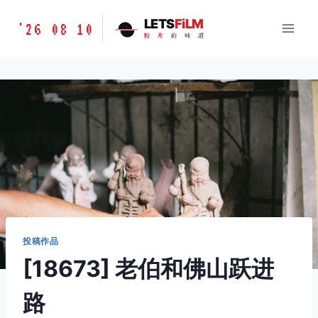
跳
胶
LETS
FiLM
'26 08 10
到
胶
片
的
味
道
片
内
的
容
味
道
LETSFILM
投稿作品
[18673] 老伯和佛山跃进
路