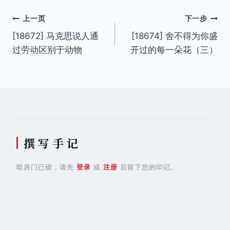
签：
文
上一页
下一步
[18672] 马克思说人通
[18674] 舍不得为你盛
章
过劳动区别于动物
开过的每一朵花（三）
导
航
撰 写 手 记
暗房门已锁，请先
登录
或
注册
后留下您的印记。