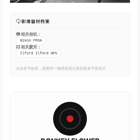
影像器材档案
📷 相关相机：
Nikon FM3A
🎞️ 相关
胶片
：
Ilford Ilford HP5
点击型号标签，探索同一物理容器记录的更多宇宙切片。