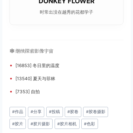
DONKEY FLOWER
时常出没在越秀的花都学子
🕸️ 继续探索影像宇宙
•
[16853] 冬日里的温度
•
[13540] 夏天与菲林
•
[7353] 自拍
文
#
作品
#
分享
#
投稿
#
胶卷
#
胶卷摄影
章
#
胶片
#
胶片摄影
#
胶片相机
#
色彩
标
签：