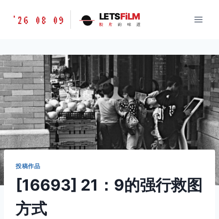
跳
胶
LETS
FiLM
'26 08 09
到
胶
片
的
味
道
片
内
的
容
味
道
LETSFILM
投稿作品
[16693] 21：9的强行救图
方式