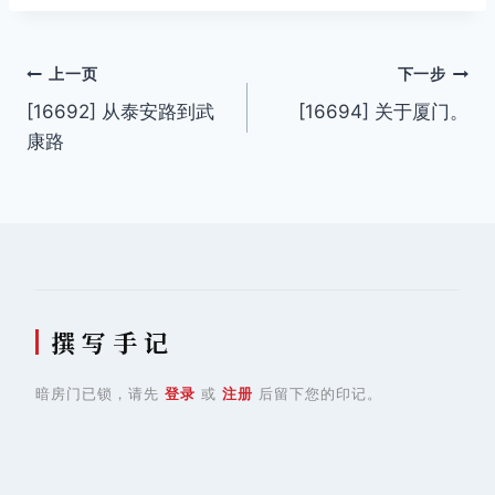
文
上一页
下一步
[16692] 从泰安路到武
[16694] 关于厦门。
章
康路
导
航
撰 写 手 记
暗房门已锁，请先
登录
或
注册
后留下您的印记。