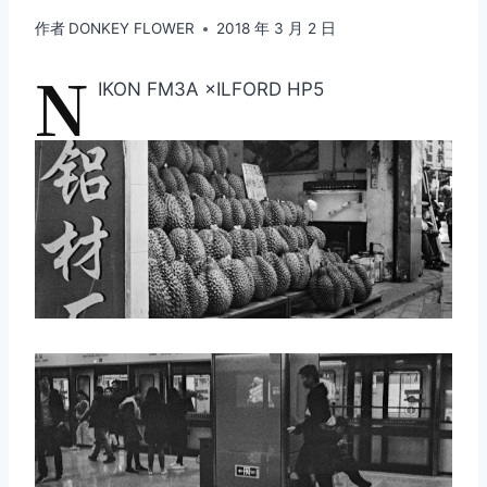
作者
DONKEY FLOWER
2018 年 3 月 2 日
N
IKON FM3A ×ILFORD HP5