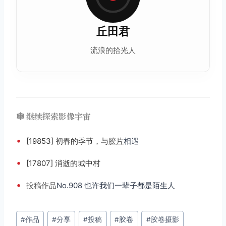
丘田君
流浪的拾光人
🕸️ 继续探索影像宇宙
•
[19853] 初春的季节，与
胶片
相遇
•
[17807] 消逝的城中村
•
投稿
作品
No.908 也许我们一辈子都是陌生人
文
#
作品
#
分享
#
投稿
#
胶卷
#
胶卷摄影