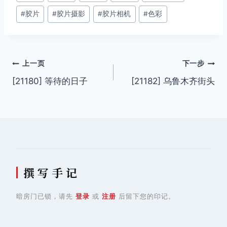
章
#
胶片
#
胶片摄影
#
胶片相机
#
色彩
标
签：
文
上一页
下一步
[21180] 等待的日子
[21182] 乌鲁木齐街头
章
导
航
撰 写 手 记
暗房门已锁，请先
登录
或
注册
后留下您的印记。