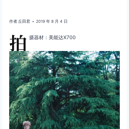
作者
丘田君
2019 年 8 月 4 日
拍
摄器材：美能达X700