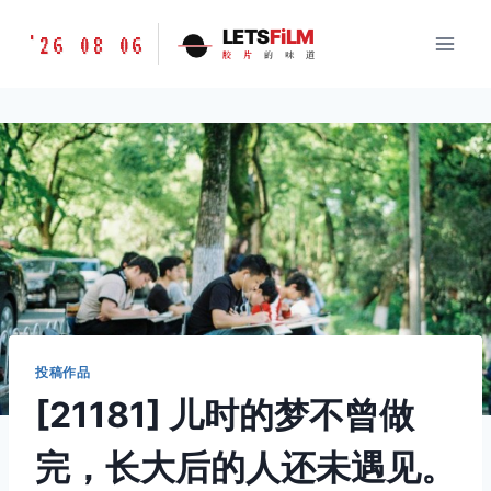
跳
胶
LETS
FiLM
'26 08 06
到
胶
片
的
味
道
片
内
的
容
味
道
LETSFILM
投稿作品
[21181] 儿时的梦不曾做
完，长大后的人还未遇见。