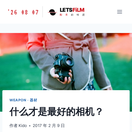
跳
胶
LETS
FiLM
'26 08 07
到
胶
片
的
味
道
片
内
的
容
味
道
LETSFILM
WEAPON · 器材
什么才是最好的相机？
作者
Kido
2017 年 2 月 9 日