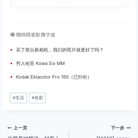
🕸️ 继续探索影像宇宙
•
买了那台新相机，我们的照片就更好了吗？
•
穷人哈苏 Kowa Six MM
•
Kodak Ektacolor Pro 160（已扑街）
文
#
生活
#
色彩
章
标
签：
文
上一页
下一步