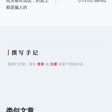
你哭着对我说，封面上
[11310] sensu
章
都是骗人的
导
航
撰 写 手 记
暗房门已锁，请先
登录
或
注册
后留下您的印记。
类似文章