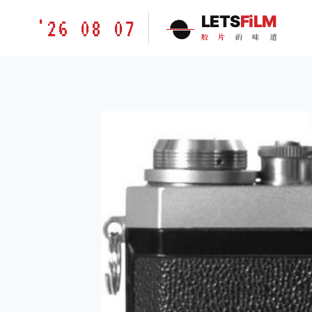
跳
胶
LETS
FiLM
'26 08 07
到
片
胶
片
的
味
道
内
的
容
味
道
LETSFILM