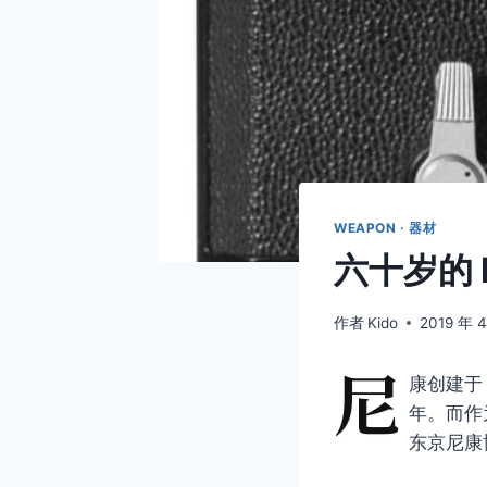
WEAPON · 器材
六十岁的 N
作者
Kido
2019 年 
尼
康创建于 
年。而作
东京尼康