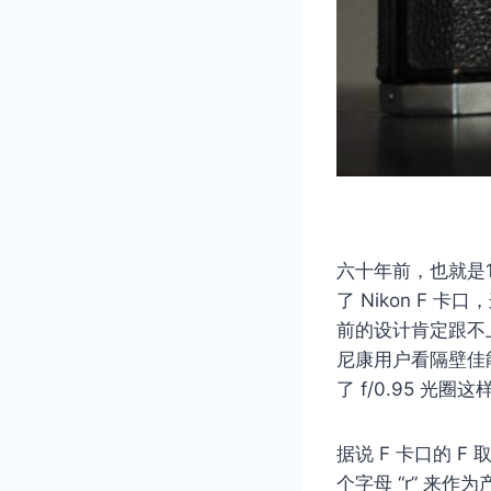
六十年前，也就是19
了 Nikon F
前的设计肯定跟不
尼康用户看隔壁佳
了 f/0.95 光
据说 F 卡口的 F
个字母 “r” 来