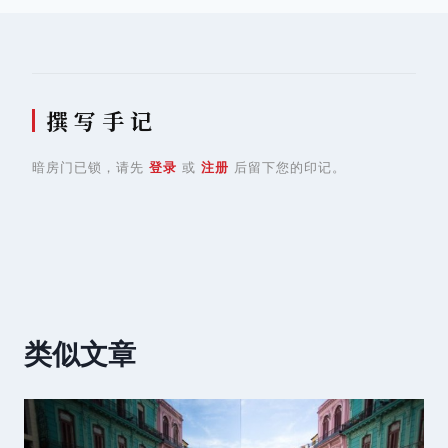
航
撰 写 手 记
暗房门已锁，请先
登录
或
注册
后留下您的印记。
类似文章