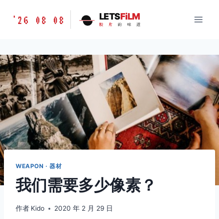
跳
胶
LETS
FiLM
'26 08 08
到
胶
片
的
味
道
片
内
的
容
味
道
LETSFILM
WEAPON · 器材
我们需要多少像素？
作者
Kido
2020 年 2 月 29 日