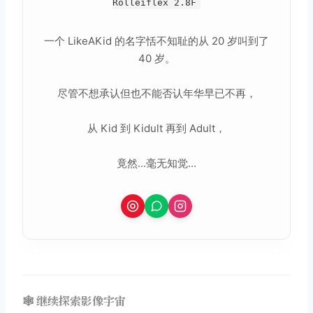
Rolleiflex 2.8F
一个 LikeAKid 的名字恬不知耻的从 20 岁叫到了
40 岁。
尽管不想承认但也不能否认年华早已不再，
从 Kid 到 Kidult 再到 Adult，
竟然...毫无知觉...
🕸️ 继续探索影像宇宙