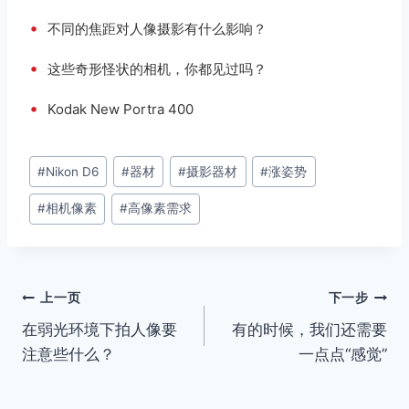
•
不同的焦距对人像摄影有什么影响？
•
这些奇形怪状的相机，你都见过吗？
•
Kodak New Portra 400
文
#
Nikon D6
#
器材
#
摄影器材
#
涨姿势
章
#
相机像素
#
高像素需求
标
签：
文
上一页
下一步
在弱光环境下拍人像要
有的时候，我们还需要
章
注意些什么？
一点点“感觉”
导