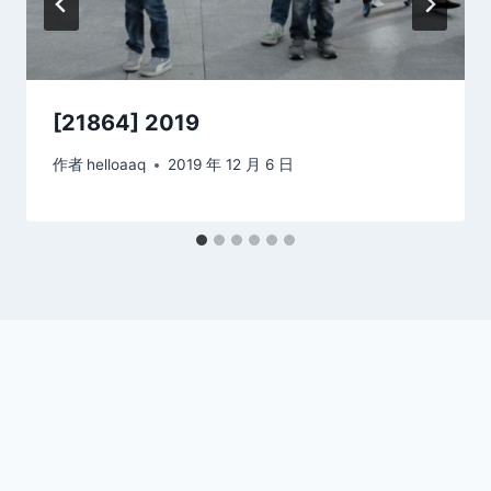
[21864] 2019
作者
helloaaq
2019 年 12 月 6 日