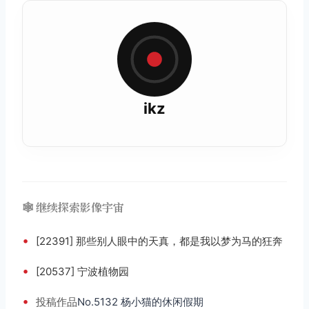
ikz
🕸️ 继续探索影像宇宙
•
[22391] 那些别人眼中的天真，都是我以梦为马的狂奔
•
[20537] 宁波植物园
•
投稿
作品
No.5132 杨小猫的休闲假期