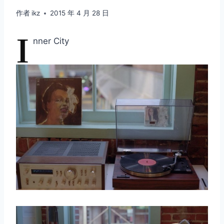
作者
ikz
2015 年 4 月 28 日
I
nner City