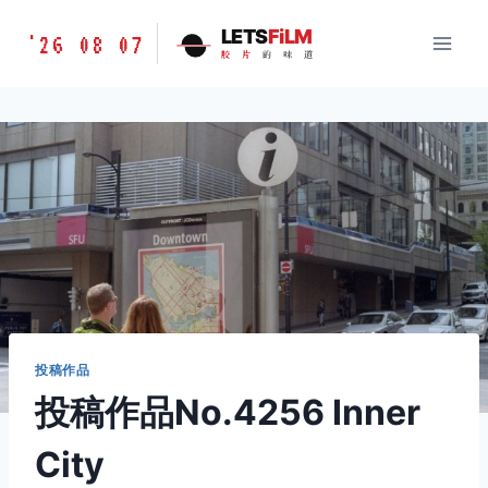
跳
胶
LETS
FiLM
'26 08 07
到
胶
片
的
味
道
片
内
的
容
味
道
LETSFILM
投稿作品
投稿作品No.4256 Inner
City