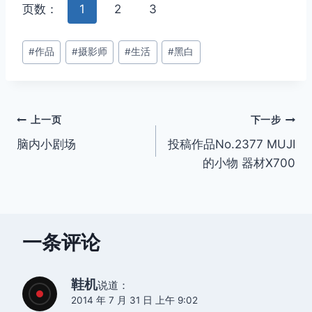
页数：
1
2
3
文
#
作品
#
摄影师
#
生活
#
黑白
章
标
签：
文
上一页
下一步
脑内小剧场
投稿作品No.2377 MUJI
章
的小物 器材X700
导
航
一条评论
鞋机
说道：
2014 年 7 月 31 日 上午 9:02