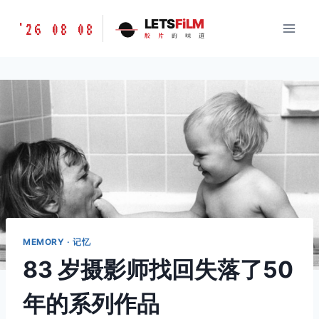
跳
胶
LETS
FiLM
'26 08 08
到
胶
片
的
味
道
片
内
的
容
味
道
LETSFILM
MEMORY · 记忆
83 岁摄影师找回失落了50
年的系列作品