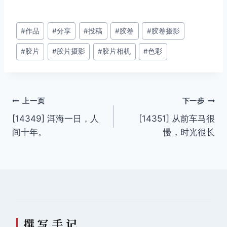
文
#
作品
#
分享
#
投稿
#
胶卷
#
胶卷摄影
章
#
胶片
#
胶片摄影
#
胶片相机
#
色彩
标
签：
文
上一页
下一步
[14349] 洱海一日，人
[14351] 从前车马很
章
间十年。
慢，时光很长
导
航
撰 写 手 记