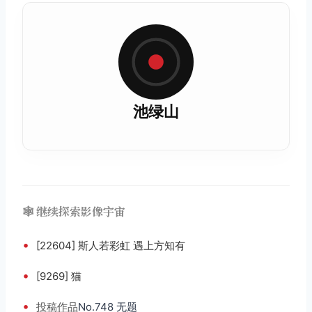
池绿山
🕸️ 继续探索影像宇宙
•
[22604] 斯人若彩虹 遇上方知有
•
[9269] 猫
•
投稿
作品
No.748 无题