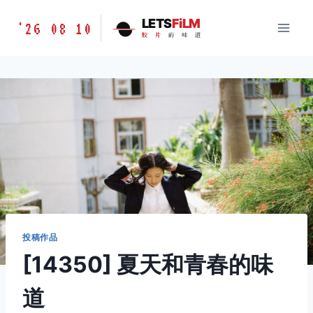
跳
胶
LETS
FiLM
'26 08 10
到
胶
片
的
味
道
片
内
的
容
味
道
LETSFILM
投稿作品
[14350] 夏天和青春的味
道