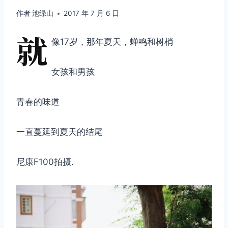
作者
池绿山
2017 年 7 月 6 日
就
像17岁，那年夏天，蝉鸣和树梢
女孩和男孩
青春的味道
一直蔓延到夏天的结尾
尼康F100拍摄.