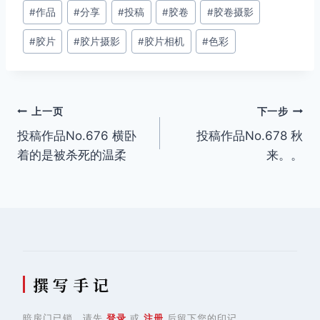
文
#
作品
#
分享
#
投稿
#
胶卷
#
胶卷摄影
章
#
胶片
#
胶片摄影
#
胶片相机
#
色彩
标
签：
文
上一页
下一步
投稿作品No.676 横卧
投稿作品No.678 秋
章
着的是被杀死的温柔
来。。
导
航
撰 写 手 记
暗房门已锁，请先
登录
或
注册
后留下您的印记。