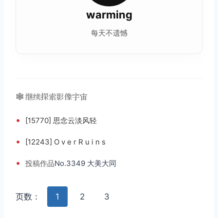
warming
每天不遗憾
🕸️ 继续探索影像宇宙
•
[15770] 思念云淡风轻
•
[12243] O v e r R u i n s
•
投稿
作品
No.3349 大美大同
页数：
1
2
3