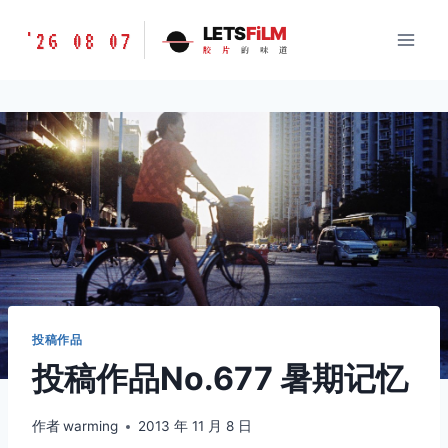
跳
胶
LETS
FiLM
'26 08 07
到
胶
片
的
味
道
片
内
的
容
味
道
LETSFILM
投稿作品
投稿作品No.677 暑期记忆
作者
warming
2013 年 11 月 8 日