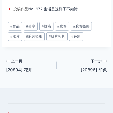
•
投稿
作品
No.1972 生活是这样子不如诗
文
#
作品
#
分享
#
投稿
#
胶卷
#
胶卷摄影
章
#
胶片
#
胶片摄影
#
胶片相机
#
色彩
标
签：
文
上一页
下一步
[20894] 花开
[20896] 印象
章
导
航