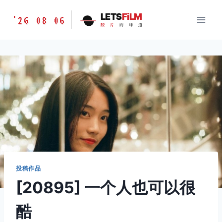
跳
胶
LETS
FiLM
'26 08 06
到
胶
片
的
味
道
片
内
的
容
味
道
LETSFILM
投稿作品
[20895] 一个人也可以很
酷