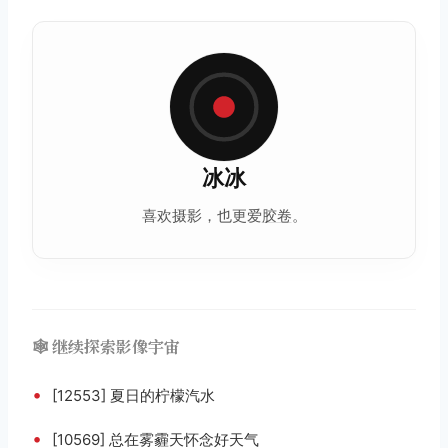
冰冰
喜欢摄影，也更爱
胶卷
。
🕸️ 继续探索影像宇宙
•
[12553] 夏日的柠檬汽水
•
[10569] 总在雾霾天怀念好天气