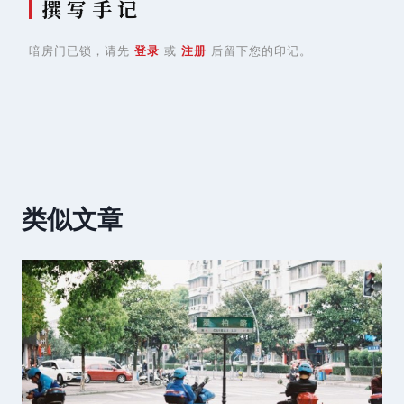
撰 写 手 记
暗房门已锁，请先
登录
或
注册
后留下您的印记。
类似文章