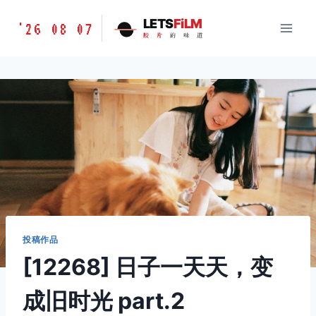
跳
胶
LETS
FiLM
'26 08 07
到
胶
片
的
味
道
片
内
的
容
味
道
LETSFILM
投稿作品
[12268] 日子一天天，变
成旧时光 part.2