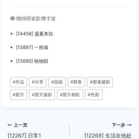
🕸️ 继续探索影像宇宙
•
[14456] 盛夏来信
•
[13897] 一座城
•
[13685] 植物园
文
#
作品
#
分享
#
投稿
#
胶卷
#
胶卷摄影
章
#
胶片
#
胶片摄影
#
胶片相机
#
色彩
标
签：
文
上一页
下一步
[12267] 日常1
[12269] 生活在他处