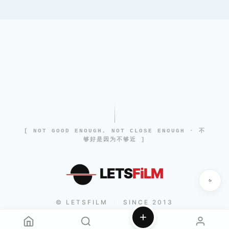
[ NOT GOOD ENOUGH, NOT CLOSE ENOUGH · 不
够好是因为不够近 ]
LETS
FiLM
© LETSFILM
SINCE 2013
|