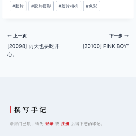
#
胶片
#
胶片摄影
#
胶片相机
#
色彩
标
签：
文
上一页
下一步
[20098] 雨天也要吃开
[20100] PINK BOY”
章
心。
导
航
撰 写 手 记
暗房门已锁，请先
登录
或
注册
后留下您的印记。