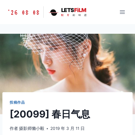
跳
胶
LETS
FiLM
'26 08 08
到
胶
片
的
味
道
片
内
的
容
味
道
LETSFILM
投稿作品
[20099] 春日气息
作者
摄影师懒小毅
2019 年 3 月 11 日