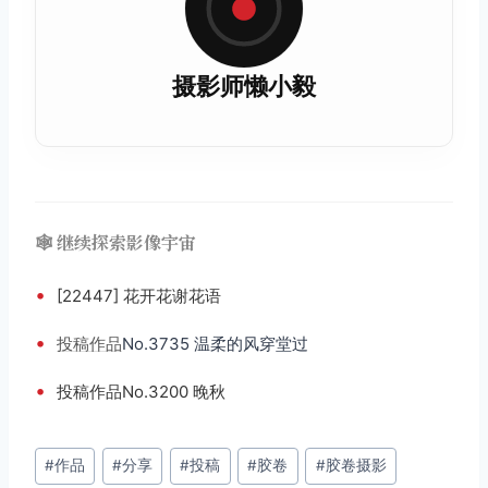
摄影师懒小毅
🕸️ 继续探索影像宇宙
•
[22447] 花开花谢花语
•
投稿
作品
No.3735 温柔的风穿堂过
•
投稿作品No.3200 晚秋
文
#
作品
#
分享
#
投稿
#
胶卷
#
胶卷摄影
章