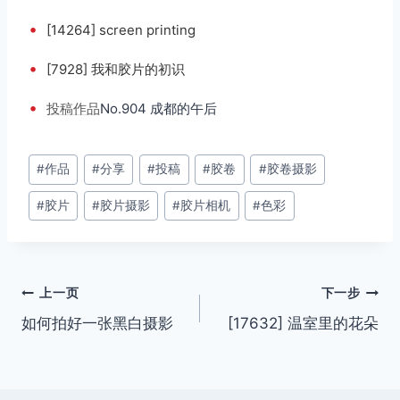
•
[14264] screen printing
•
[7928] 我和胶片的初识
•
投稿
作品
No.904 成都的午后
文
#
作品
#
分享
#
投稿
#
胶卷
#
胶卷摄影
章
#
胶片
#
胶片摄影
#
胶片相机
#
色彩
标
签：
文
上一页
下一步
如何拍好一张黑白摄影
[17632] 温室里的花朵
章
导