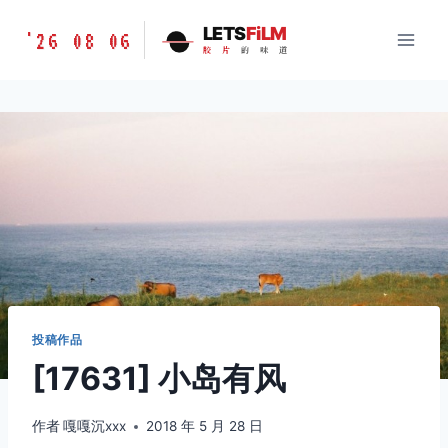
跳
胶
LETS
FiLM
'26 08 06
到
胶
片
的
味
道
片
内
的
容
味
道
LETSFILM
投稿作品
[17631] 小岛有风
作者
嘎嘎沉xxx
2018 年 5 月 28 日