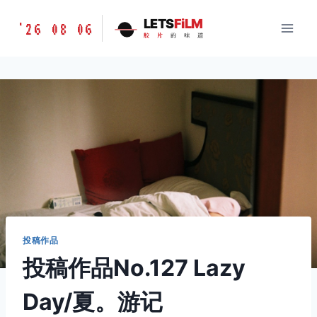
跳
胶
LETS
FiLM
'26 08 06
到
胶
片
的
味
道
片
内
的
容
味
道
LETSFILM
投稿作品
投稿作品No.127 Lazy
Day/夏。游记