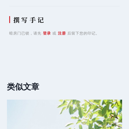
撰 写 手 记
暗房门已锁，请先
登录
或
注册
后留下您的印记。
类似文章