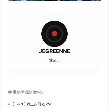
JEGREENNE
业余。
🕸️ 继续探索影像宇宙
•
[16620] 静止的阳光 vol1