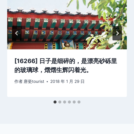
[16266] 日子是细碎的，是漂亮砂砾里
的玻璃球，熠熠生辉闪着光。
作者
唐瓷tourist
2018 年 1 月 29 日