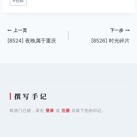
#
色彩
文
上一页
下一步
[8524] 夜晚属于重庆
[8526] 时光碎片
章
导
航
撰 写 手 记
暗房门已锁，请先
登录
或
注册
后留下您的印记。