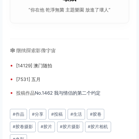
“你在他 乾淨無菌 主題樂園 放進了壞人”
🕸️ 继续探索影像宇宙
•
[14129] 澳门随拍
•
[7531] 五月
•
投稿
作品
No.1462 我与情侣的第二个约定
文
#
作品
#
分享
#
投稿
#
生活
#
胶卷
章
#
胶卷摄影
#
胶片
#
胶片摄影
#
胶片相机
标
签：