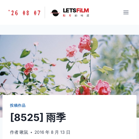
跳
胶
LETS
FiLM
'26 08 07
到
胶
片
的
味
道
片
内
的
容
味
道
LETSFILM
投稿作品
[8525] 雨季
作者
啾鼠
2016 年 8 月 13 日