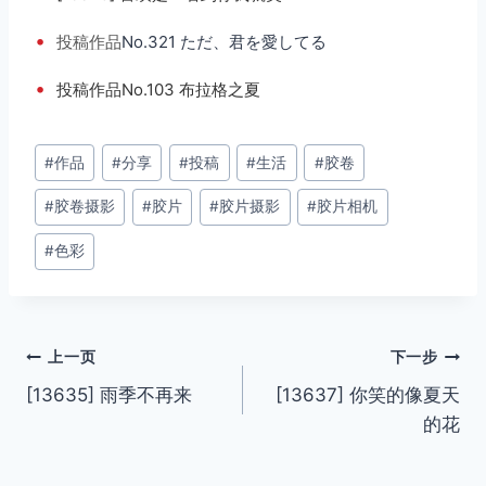
•
投稿
作品
No.321 ただ、君を愛してる
•
投稿作品No.103 布拉格之夏
文
#
作品
#
分享
#
投稿
#
生活
#
胶卷
章
#
胶卷摄影
#
胶片
#
胶片摄影
#
胶片相机
标
签：
#
色彩
文
上一页
下一步
[13635] 雨季不再来
[13637] 你笑的像夏天
章
的花
导