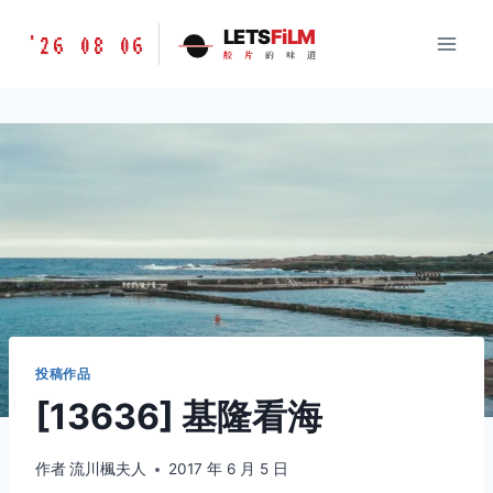
跳
胶
LETS
FiLM
'26 08 06
到
胶
片
的
味
道
片
内
的
容
味
道
LETSFILM
投稿作品
[13636] 基隆看海
作者
流川楓夫人
2017 年 6 月 5 日