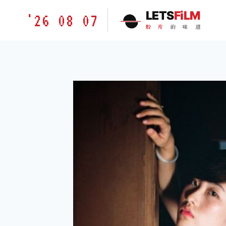
跳
胶
LETS
FiLM
'26 08 07
到
片
胶
片
的
味
道
内
的
容
味
道
LETSFILM