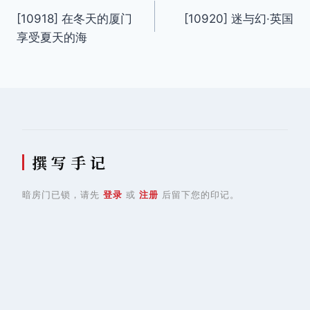
[10918] 在冬天的厦门
[10920] 迷与幻·英国
章
享受夏天的海
导
航
撰 写 手 记
暗房门已锁，请先
登录
或
注册
后留下您的印记。