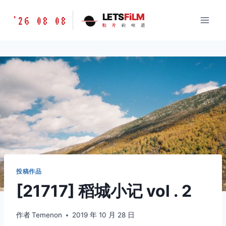
跳
胶
LETS
FiLM
'26 08 08
到
胶
片
的
味
道
片
内
的
容
味
道
LETSFILM
投稿作品
[21717] 稻城小记 vol . 2
作者
Temenon
2019 年 10 月 28 日