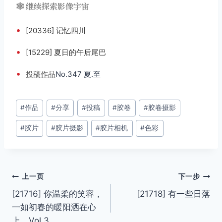
🕸️ 继续探索影像宇宙
•
[20336] 记忆四川
•
[15229] 夏日的午后尾巴
•
投稿
作品
No.347 夏.至
文
#
作品
#
分享
#
投稿
#
胶卷
#
胶卷摄影
章
#
胶片
#
胶片摄影
#
胶片相机
#
色彩
标
签：
文
上一页
下一步
[21716] 你温柔的笑容，
[21718] 有一些日落
章
一如初春的暖阳洒在心
导
上。Vol.3