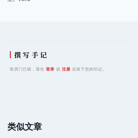
航
撰 写 手 记
暗房门已锁，请先
登录
或
注册
后留下您的印记。
类似文章