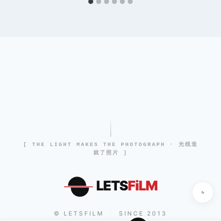
[ THE LIGHT MAKES THE PHOTOGRAPH · 光线造
就了照片 ]
LETS
FiLM
© LETSFILM
SINCE 2013
|