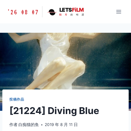
跳
胶
LETS
FiLM
'26 08 07
到
胶
片
的
味
道
片
内
的
容
味
道
LETSFILM
投稿作品
[21224] Diving Blue
作者
白痴猫的鱼
2019 年 8 月 11 日