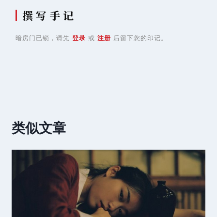
撰 写 手 记
暗房门已锁，请先
登录
或
注册
后留下您的印记。
类似文章