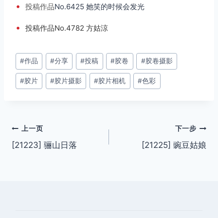
•
投稿
作品
No.6425 她笑的时候会发光
•
投稿作品No.4782 方姑涼
文
#
作品
#
分享
#
投稿
#
胶卷
#
胶卷摄影
章
#
胶片
#
胶片摄影
#
胶片相机
#
色彩
标
签：
文
上一页
下一步
[21223] 骊山日落
[21225] 豌豆姑娘
章
导
航