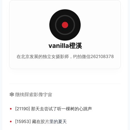
vanilla橙溪
在北京发展的独立女摄影师，约拍微信262108378
🕸️ 继续探索影像宇宙
•
[21190] 那天去尝试了听一棵树的心跳声
•
[15953] 藏在
胶片
里的夏天