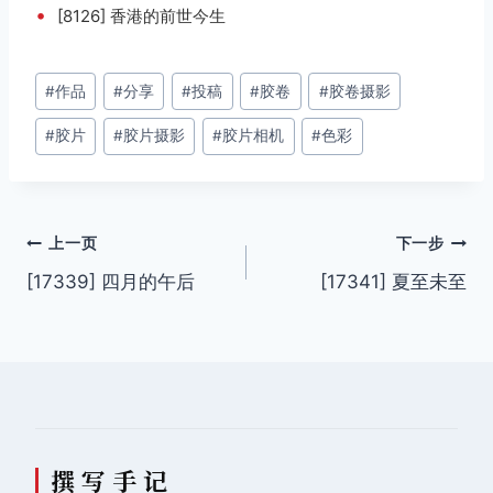
•
[8126] 香港的前世今生
文
#
作品
#
分享
#
投稿
#
胶卷
#
胶卷摄影
章
#
胶片
#
胶片摄影
#
胶片相机
#
色彩
标
签：
文
上一页
下一步
[17339] 四月的午后
[17341] 夏至未至
章
导
航
撰 写 手 记