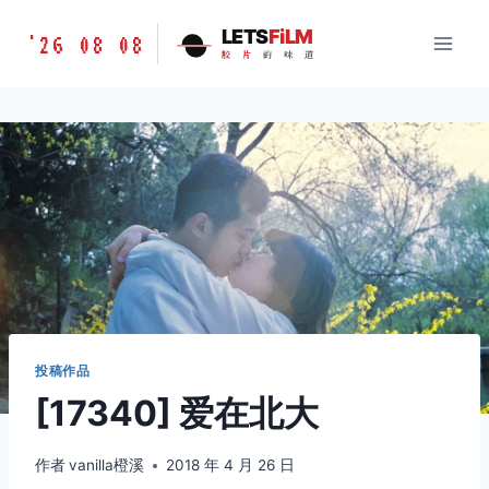
跳
胶
LETS
FiLM
'26 08 08
到
胶
片
的
味
道
片
内
的
容
味
道
LETSFILM
投稿作品
[17340] 爱在北大
作者
vanilla橙溪
2018 年 4 月 26 日