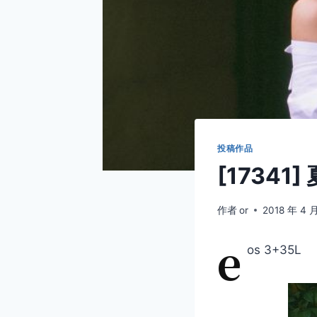
投稿作品
[17341
作者
or
2018 年 4 
e
os 3+35L