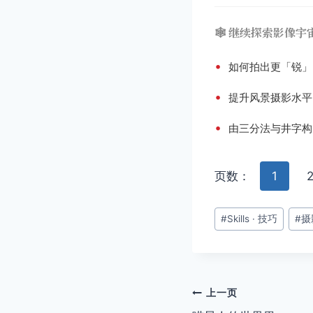
🕸️ 继续探索影像宇
•
如何拍出更「锐」
•
提升风景摄影水平
•
由三分法与井字构
页数：
1
文
#
Skills · 技巧
#
摄
章
标
签：
文
上一页