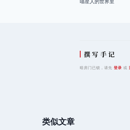
喵星人的世界里
章
导
航
撰 写 手 记
暗房门已锁，请先
登录
或
类似文章