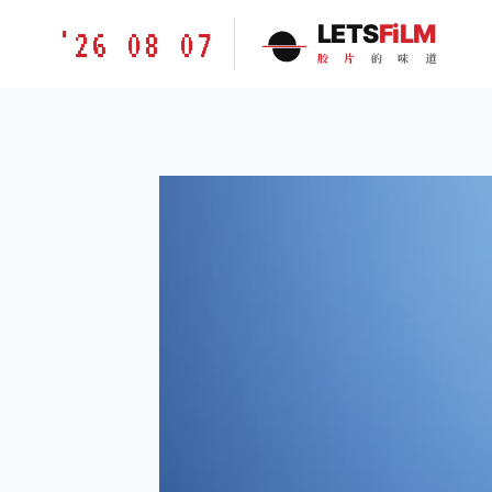
跳
胶
LETS
FiLM
'26 08 07
到
片
胶
片
的
味
道
内
的
容
味
道
LETSFILM