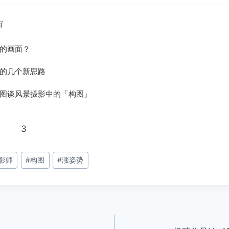
宙
的画面？
的几个新思路
图谈风景摄影中的「构图」
2
3
影师
#
构图
#
涨姿势