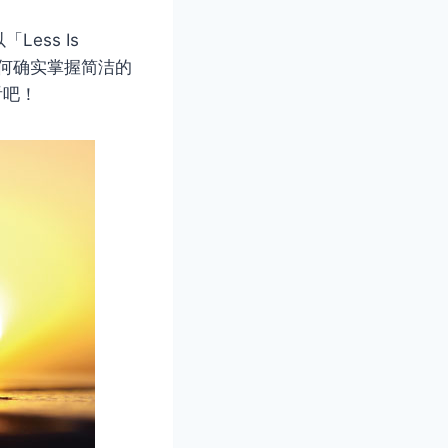
ess Is
如何确实掌握简洁的
看吧！