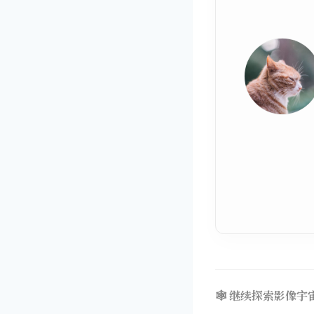
🕸️ 继续探索影像宇