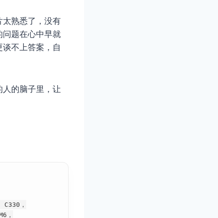
片太熟悉了，没有
的问题在心中早就
更谈不上答案，自
的人的脑子里，让
a C330，
 M6，