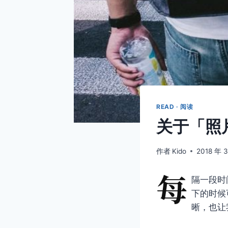
READ · 阅读
关于「照
作者
Kido
2018 年 
每
隔一段时
下的时候
晰，也让