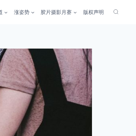
道
涨姿势
胶片摄影月赛
版权声明