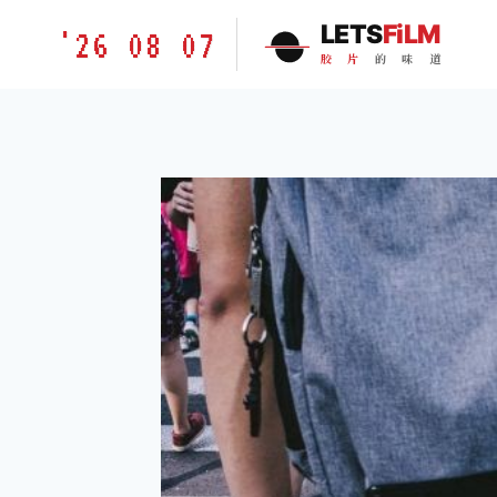
跳
胶
LETS
FiLM
'26 08 07
到
片
胶
片
的
味
道
内
的
容
味
道
LETSFILM