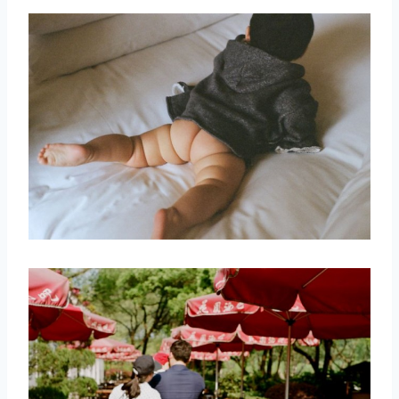
取消
搜索