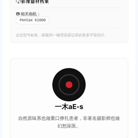
影像器材档案
📷 相关相机：
Pentax K1000
点击型号标签，探索同一物理容器记录的更多宇宙切片。
一木aE-s
自然原味系也做重口挣扎患者，非著名摄影师也做
幻想巫医。