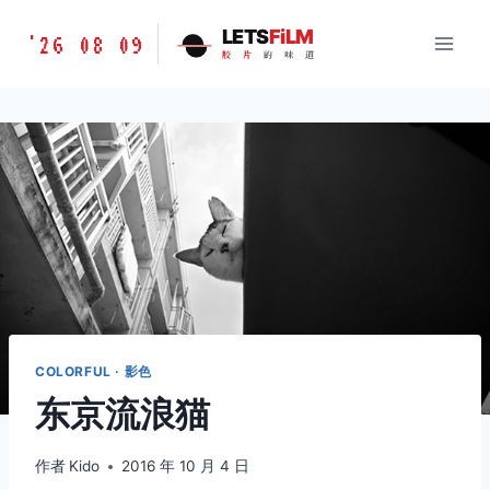
跳
胶
LETS
FiLM
'26 08 09
到
胶
片
的
味
道
片
内
的
容
味
道
LETSFILM
COLORFUL · 影色
东京流浪猫
作者
Kido
2016 年 10 月 4 日