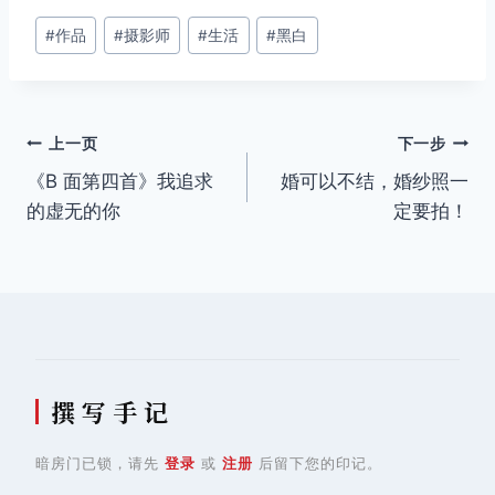
文
#
作品
#
摄影师
#
生活
#
黑白
章
标
签：
文
上一页
下一步
《B 面第四首》我追求
婚可以不结，婚纱照一
章
的虚无的你
定要拍！
导
航
撰 写 手 记
暗房门已锁，请先
登录
或
注册
后留下您的印记。