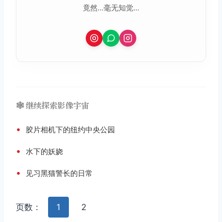
竟然...毫无知觉...
🕸️ 继续探索影像宇宙
•
胶片相机下的纽约中央公园
•
水下的妖娆
•
见习黑猫警长的日常
页数：
1
2