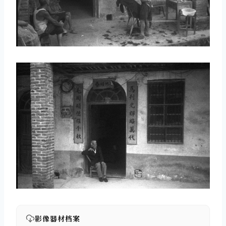
取消
搜索
影像器材档案