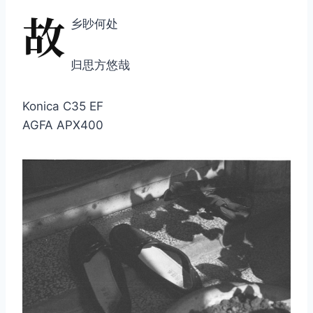
故
乡眇何处
归思方悠哉
Konica C35 EF
AGFA APX400