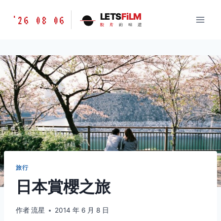
跳
胶
LETS
FiLM
'26 08 06
到
胶
片
的
味
道
片
内
的
容
味
道
LETSFILM
旅行
日本賞櫻之旅
作者
流星
2014 年 6 月 8 日