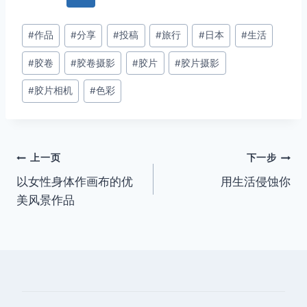
文
#
作品
#
分享
#
投稿
#
旅行
#
日本
#
生活
章
#
胶卷
#
胶卷摄影
#
胶片
#
胶片摄影
标
签：
#
胶片相机
#
色彩
文
上一页
下一步
以女性身体作画布的优
用生活侵蚀你
章
美风景作品
导
航