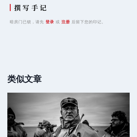
撰 写 手 记
暗房门已锁，请先
登录
或
注册
后留下您的印记。
类似文章