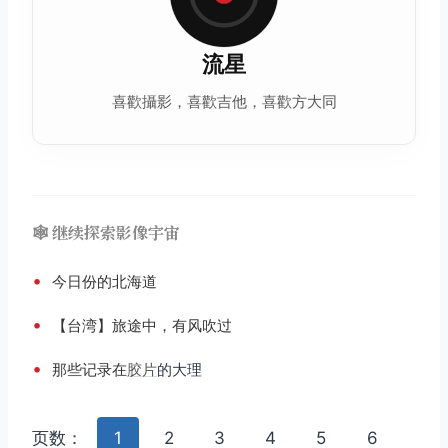
流星
喜歡攝影，喜歡吉他，喜歡方大同
🕸️ 继续探索影像宇宙
•
今日份的北海道
•
【台湾】旅途中，有风吹过
•
那些记录在
胶片
的大理
页数：
1
2
3
4
5
6