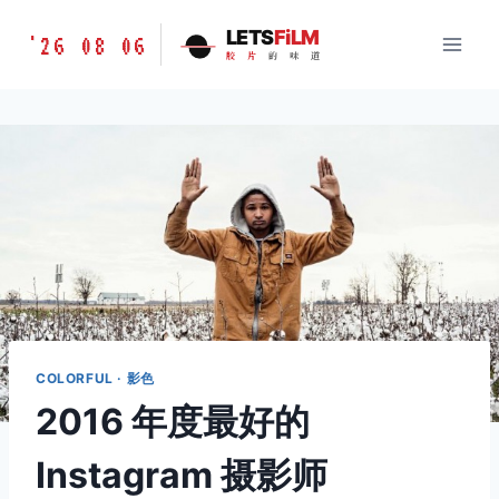
跳
胶
LETS
FiLM
'26 08 06
到
胶
片
的
味
道
片
内
的
容
味
道
LETSFILM
COLORFUL · 影色
2016 年度最好的
Instagram 摄影师