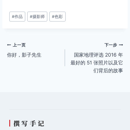
文
#
作品
#
摄影师
#
色彩
章
标
签：
文
上一页
下一步
你好，影子先生
国家地理评选 2016 年
章
最好的 51 张照片以及它
导
们背后的故事
航
撰 写 手 记