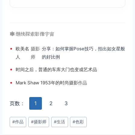
🕸️ 继续探索影像宇宙
•
欧美名
摄影
分享：如何掌握Pose技巧，拍出如女星般
人
师
的好比例
•
时间之后，普通的车库大门也变成艺术品
•
Mark Shaw 1953年的时尚摄影
作品
页数：
1
2
3
文
#
作品
#
摄影师
#
生活
#
色彩
章
标