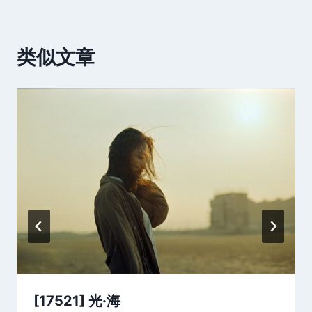
类似文章
[17521] 光·海