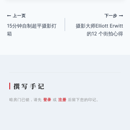
签：
文
上一页
下一步
15分钟自制超平摄影灯
摄影大师Elliott Erwitt
章
箱
的12 个街拍心得
导
航
撰 写 手 记
暗房门已锁，请先
登录
或
注册
后留下您的印记。