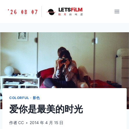
跳
胶
LETS
FiLM
'26 08 07
到
胶
片
的
味
道
片
内
的
容
味
道
LETSFILM
COLORFUL · 影色
爱你是最美的时光
作者
CC
2014 年 4 月 15 日