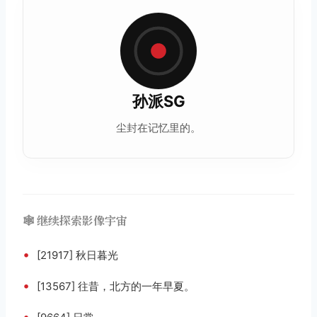
孙派SG
尘封在记忆里的。
🕸️ 继续探索影像宇宙
•
[21917] 秋日暮光
•
[13567] 往昔，北方的一年早夏。
•