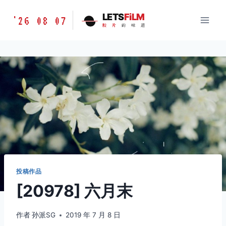
跳
胶
LETS
FiLM
'26 08 07
到
胶
片
的
味
道
片
内
的
容
味
道
LETSFILM
投稿作品
[20978] 六月末
作者
孙派SG
2019 年 7 月 8 日