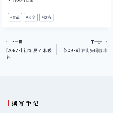
[9664] 日常
文
#
作品
#
分享
#
投稿
章
标
签：
文
上一页
下一步
[20977] 初春 夏至 和暖
[20979] 在街头喝咖啡
章
冬
导
航
撰 写 手 记