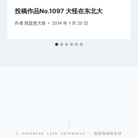
投稿作品No.1097 大怪在东北大
作者
我是悠大怪
2014 年 1 月 20 日
[ SAVORING LIFE INTENSELY · 热烈地品味生活