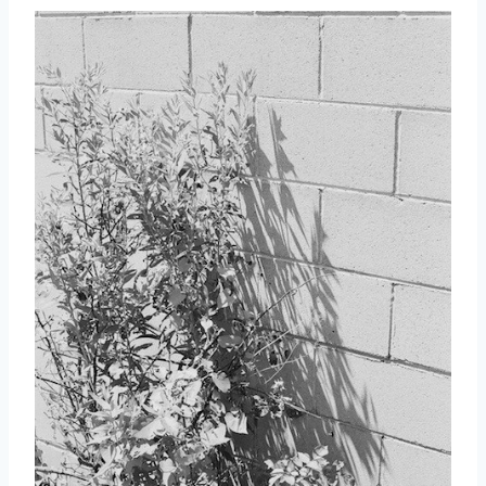
取消
搜索