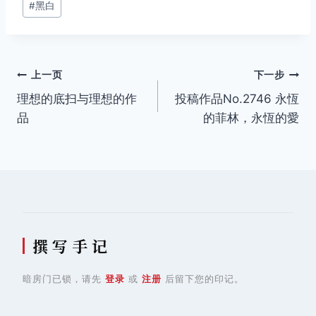
#
黑白
文
上一页
下一步
理想的底扫与理想的作
投稿作品No.2746 永恆
章
品
的菲林，永恆的愛
导
航
撰 写 手 记
暗房门已锁，请先
登录
或
注册
后留下您的印记。