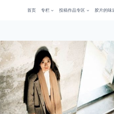
首页
专栏
投稿作品专区
胶片的味