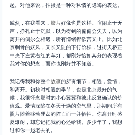
起。对他来说，拍摄是一种对私情的隐晦的表达。
诚然，在我看来，
胶片
好像也是这样。喧闹止于无
声，挣扎止于沉默，以为得到的偏偏会失去，以为
离开的偶尔会相遇，所有情绪都欲言又止。比如北
京刺骨的妖风，又长又陡的下行阶梯，过街天桥正
中央下左黄右红的车灯，都刚好恰如其分的表现着
我对你的想念，而你也刚好并不知道。
我记得我和你整个
故事
的所有细节，相遇，爱情，
和离开。初秋时相遇的季节，也是北京最好的气
候，我很怀念那时的小心翼翼和彼此反复确认的价
值观。爱情深陷在冬天干燥的空气里，那期间所有
照片随着移动硬盘的阵亡而一并牺牲。你离开时盛
夏难耐，却忘记把我的心还给我。多少年了，我想
过和你一起老去的。