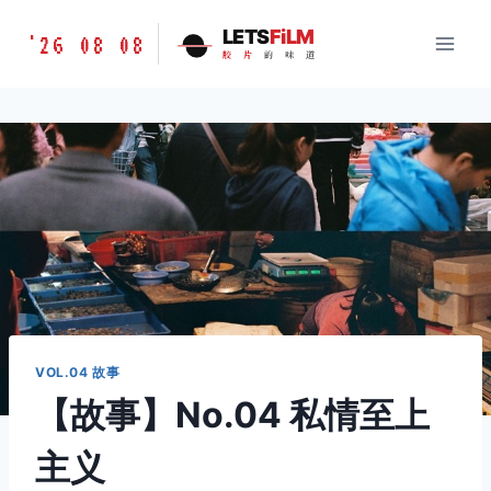
跳
胶
LETS
FiLM
'26 08 08
到
胶
片
的
味
道
片
内
的
容
味
道
LETSFILM
VOL.04 故事
【故事】No.04 私情至上
主义