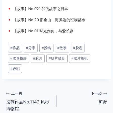
•
【故事】No.021 我的故事之日本
•
【故事】No.20 旧金山，海滨边的斑斓都市
•
【故事】No.01 时光匆匆，与爱长存
文
#
作品
#
分享
#
投稿
#
故事
#
胶卷
章
#
胶卷摄影
#
胶片
#
胶片摄影
#
胶片相机
标
签：
#
色彩
文
上一页
下一步
投稿作品No.1142 风琴
旷野
章
博物馆