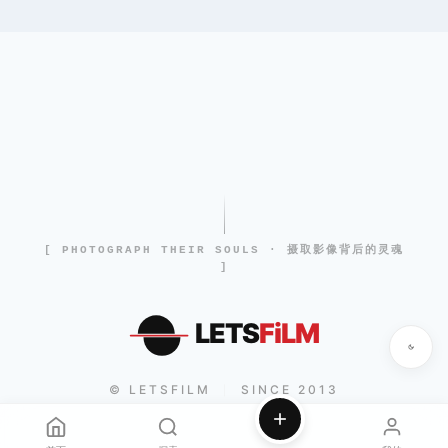
[ PHOTOGRAPH THEIR SOULS · 摄取影像背后的灵魂
]
LETS
FiLM
© LETSFILM
SINCE 2013
|